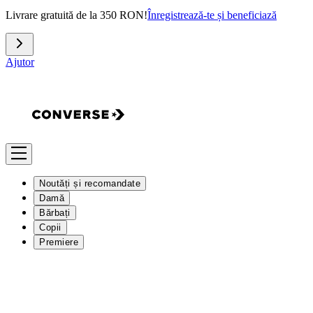
Livrare gratuită de la 350 RON!
Înregistrează-te și beneficiază
Ajutor
Noutăți și recomandate
Damă
Bărbați
Copii
Premiere