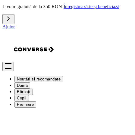
Livrare gratuită de la 350 RON!
Înregistrează-te și beneficiază
Ajutor
Noutăți și recomandate
Damă
Bărbați
Copii
Premiere