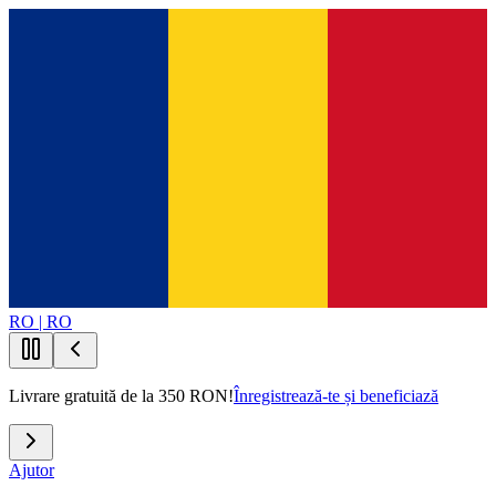
RO | RO
Livrare gratuită de la 350 RON!
Înregistrează-te și beneficiază
Ajutor