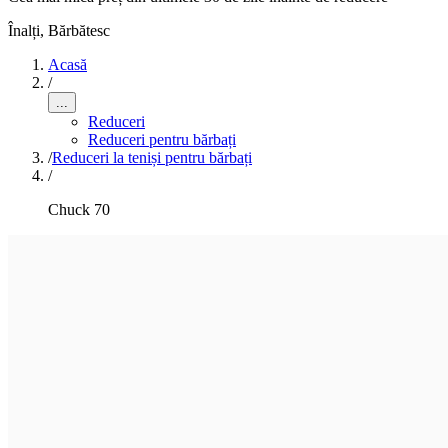
Înalți
,
Bărbătesc
Acasă
/
...
Reduceri
Reduceri pentru bărbați
/
Reduceri la teniși pentru bărbați
/
Chuck 70