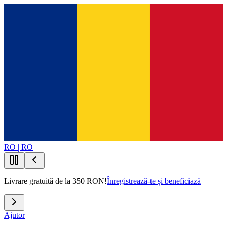
RO | RO
Livrare gratuită de la 350 RON!
Înregistrează-te și beneficiază
Ajutor