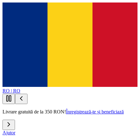
RO | RO
Livrare gratuită de la 350 RON!
Înregistrează-te și beneficiază
Ajutor