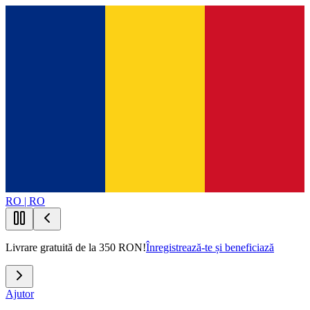
RO | RO
Livrare gratuită de la 350 RON!
Înregistrează-te și beneficiază
Ajutor