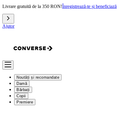
Livrare gratuită de la 350 RON!
Înregistrează-te și beneficiază
Ajutor
Noutăți și recomandate
Damă
Bărbați
Copii
Premiere