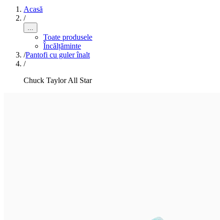
Acasă
/
...
Toate produsele
Încălțăminte
/
Pantofi cu guler înalt
/
Chuck Taylor All Star