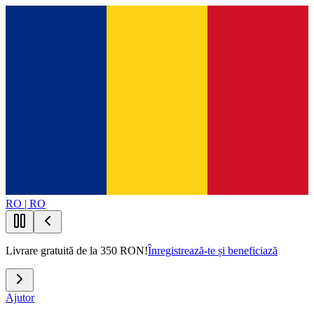
RO | RO
Livrare gratuită de la 350 RON!
Înregistrează-te și beneficiază
Ajutor