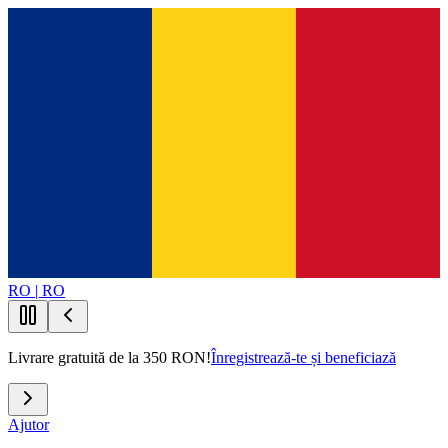
RO | RO
Livrare gratuită de la 350 RON!
Înregistrează-te și beneficiază
Ajutor