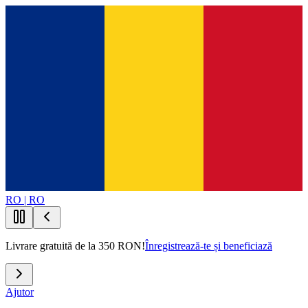
RO | RO
Livrare gratuită de la 350 RON!
Înregistrează-te și beneficiază
Ajutor