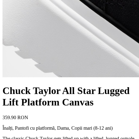
Chuck Taylor All Star Lugged
Lift Platform Canvas
359.90 RON
Înalți, Pantofi cu platformă
,
Dama, Copii mari (8-12 ani)
The classic Chuck Taylor gets lifted up with a lifted, lugged outsole