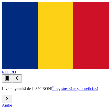
RO | RO
Livrare gratuită de la 350 RON!
Înregistrează-te și beneficiază
Ajutor