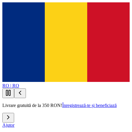
RO | RO
Livrare gratuită de la 350 RON!
Înregistrează-te și beneficiază
Ajutor