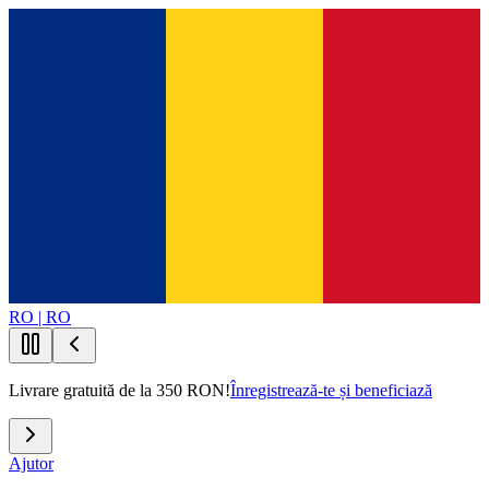
RO | RO
Livrare gratuită de la 350 RON!
Înregistrează-te și beneficiază
Ajutor