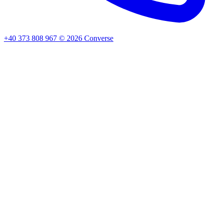
+40 373 808 967
©
2026
Converse