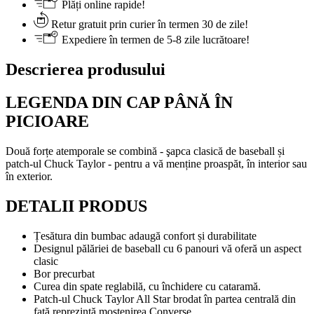
Plăți online rapide!
Retur gratuit prin curier în termen 30 de zile!
Expediere în termen de 5-8 zile lucrătoare!
Descrierea produsului
LEGENDA DIN CAP PÂNĂ ÎN
PICIOARE
Două forțe atemporale se combină - şapca clasică de baseball și
patch-ul Chuck Taylor - pentru a vă menține proaspăt, în interior sau
în exterior.
DETALII PRODUS
Țesătura din bumbac adaugă confort și durabilitate
Designul pălăriei de baseball cu 6 panouri vă oferă un aspect
clasic
Bor precurbat
Curea din spate reglabilă, cu închidere cu cataramă.
Patch-ul Chuck Taylor All Star brodat în partea centrală din
față reprezintă moștenirea Converse