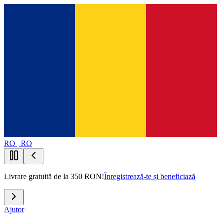
RO | RO
Livrare gratuită de la 350 RON!
Înregistrează-te și beneficiază
Ajutor