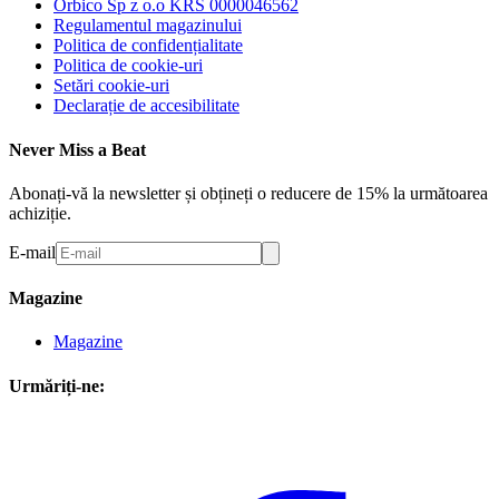
Orbico Sp z o.o KRS 0000046562
Regulamentul magazinului
Politica de confidențialitate
Politica de cookie-uri
Setări cookie-uri
Declarație de accesibilitate
Never Miss a Beat
Abonați-vă la newsletter și obțineți o reducere de 15% la următoarea
achiziție.
E-mail
Magazine
Magazine
Urmăriți-ne: