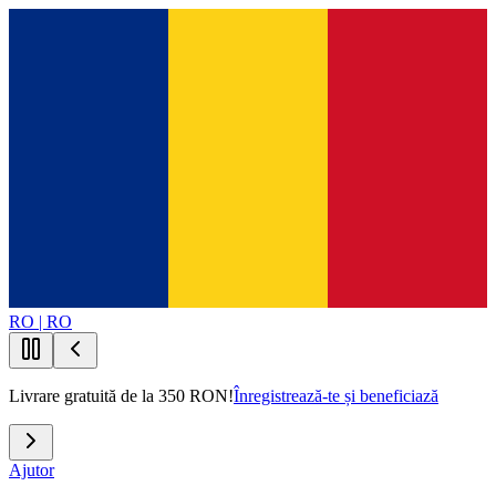
RO | RO
Livrare gratuită de la 350 RON!
Înregistrează-te și beneficiază
Ajutor