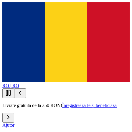
RO | RO
Livrare gratuită de la 350 RON!
Înregistrează-te și beneficiază
Ajutor