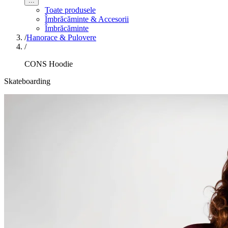
...
Toate produsele
Îmbrăcăminte & Accesorii
Îmbrăcăminte
/
Hanorace & Pulovere
/
CONS Hoodie
Skateboarding