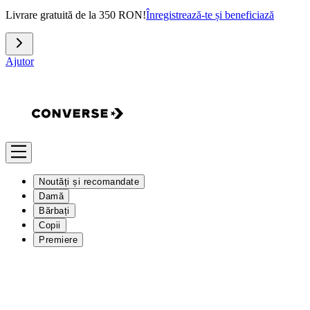
Livrare gratuită de la 350 RON!
Înregistrează-te și beneficiază
Ajutor
Noutăți și recomandate
Damă
Bărbați
Copii
Premiere