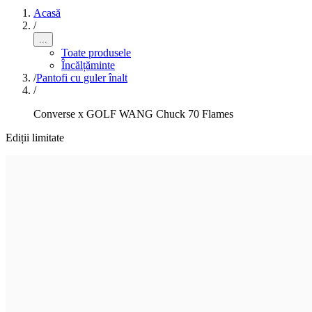
Acasă
/
...
Toate produsele
Încălțăminte
/
Pantofi cu guler înalt
/
Converse x GOLF WANG Chuck 70 Flames
Ediții limitate