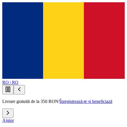
RO | RO
Livrare gratuită de la 350 RON!
Înregistrează-te și beneficiază
Ajutor