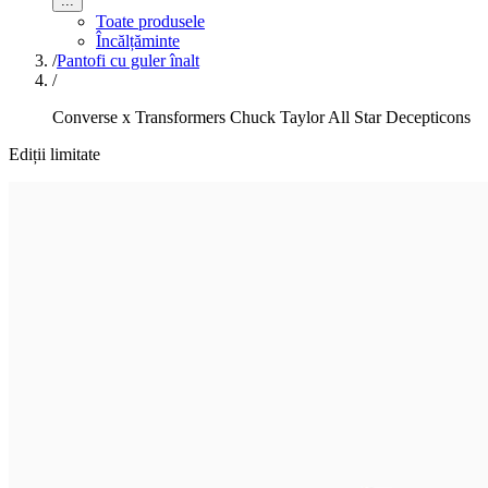
...
Toate produsele
Încălțăminte
/
Pantofi cu guler înalt
/
Converse x Transformers Chuck Taylor All Star Decepticons
Ediții limitate