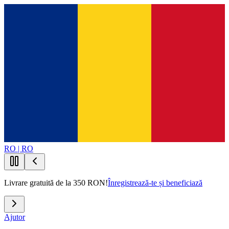
RO | RO
Livrare gratuită de la 350 RON!
Înregistrează-te și beneficiază
Ajutor