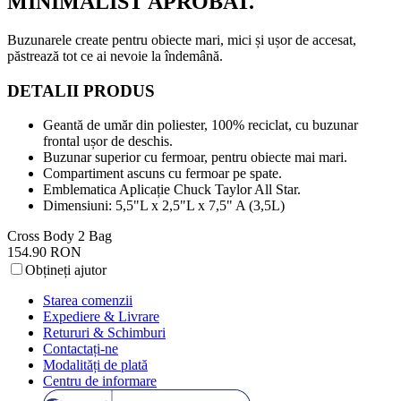
MINIMALIST APROBAT.
Buzunarele create pentru obiecte mari, mici și ușor de accesat,
păstrează tot ce ai nevoie la îndemână.
DETALII PRODUS
Geantă de umăr din poliester, 100% reciclat, cu buzunar
frontal ușor de deschis.
Buzunar superior cu fermoar, pentru obiecte mai mari.
Compartiment ascuns cu fermoar pe spate.
Emblematica Aplicație Chuck Taylor All Star.
Dimensiuni: 5,5"L x 2,5"L x 7,5" A (3,5L)
Cross Body 2 Bag
154.90 RON
Obțineți ajutor
Starea comenzii
Expediere & Livrare
Retururi & Schimburi
Contactați-ne
Modalități de plată
Centru de informare