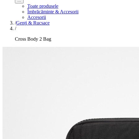
...
Toate produsele
Îmbrăcăminte & Accesorii
Accesorii
/
Genți & Rucsace
/
Cross Body 2 Bag