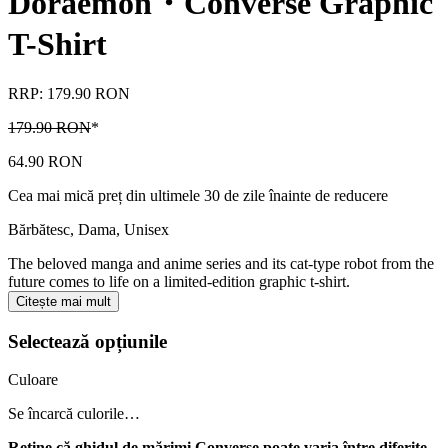
Doraemon・Converse Graphic
T-Shirt
RRP: 179.90 RON
179.90 RON
*
64.90 RON
Cea mai mică preț din ultimele 30 de zile înainte de reducere
Bărbătesc, Dama, Unisex
The beloved manga and anime series and its cat-type robot from the
future comes to life on a limited-edition graphic t-shirt.
Citește mai mult
Selectează opțiunile
Culoare
Se încarcă culorile…
Reține că ghidul de mărimi Converse poate varia între diferite