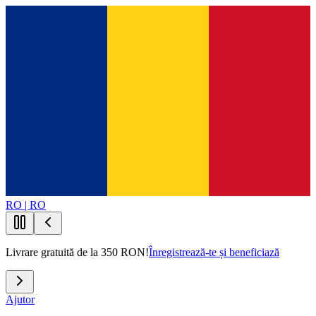
RO | RO
Livrare gratuită de la 350 RON!
Înregistrează-te și beneficiază
Ajutor