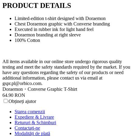
PRODUCT DETAILS
Limited-edition t-shirt designed with Doraemon
Chest Doraemon graphic with Converse branding
Executed in rubber ink for light hand feel
Doraemon branding at right sleeve
100% Cotton
All items available in our online store undergo rigorous quality
testing and meet the safety standards required by the market. If you
have any questions regarding the safety of our products or need
additional information, please contact us via email at
gspr.pl@orbico.com
.
Doraemon・Converse Graphic T-Shirt
64.90 RON
Obțineți ajutor
Starea comenzii
Expediere & Livrare
Retururi & Schimburi
Contactați-ne
Modalități de plată