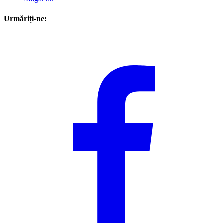
Urmăriți-ne: