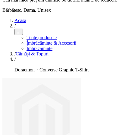
Bărbătesc, Dama, Unisex
Acasă
/
...
Toate produsele
Îmbrăcăminte & Accesorii
Îmbrăcăminte
/
Cămăși & Topuri
/
Doraemon・Converse Graphic T-Shirt