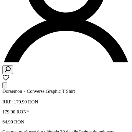
Doraemon・Converse Graphic T-Shirt
RRP: 179.90 RON
179.90 RON
*
64.90 RON
Cea mai mică preț din ultimele 30 de zile înainte de reducere