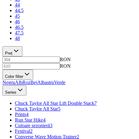
44
44.5
45
46
46.5
47.5
48
Preț
RON
RON
Color filter
Negru
Alb
Roz
Bej
Albastru
Verde
Series
Chuck Taylor All Star Lift Double Stack
7
Chuck Taylor All Star
5
Prints
4
Run Star Hike
4
Culoare sezonieră
3
Festival
2
Converse Wave Motion Trainer
2