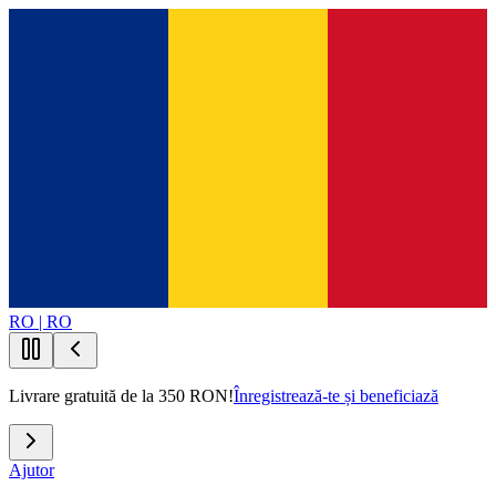
RO | RO
Livrare gratuită de la 350 RON!
Înregistrează-te și beneficiază
Ajutor