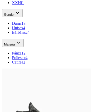
XXHi
1
Gender
Dama
18
Unisex
4
Bărbătesc
4
Material
Pânză
12
Poliester
4
Catifea
2