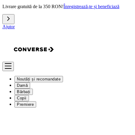
Livrare gratuită de la 350 RON!
Înregistrează-te și beneficiază
Ajutor
Noutăți și recomandate
Damă
Bărbați
Copii
Premiere