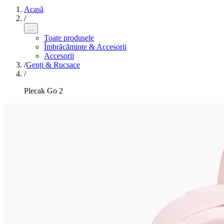
Acasă
/
...
Toate produsele
Îmbrăcăminte & Accesorii
Accesorii
/
Genți & Rucsace
/
Plecak Go 2