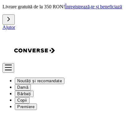
Livrare gratuită de la 350 RON!
Înregistrează-te și beneficiază
Ajutor
Noutăți și recomandate
Damă
Bărbați
Copii
Premiere