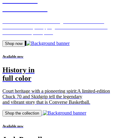
Carhartt WIP
The iconic collaboration emerges from winter with a
brand-new look, swapping traditional workwear tones
for a nature-inspired print.
Shop now
Available now
History in
full color
Court heritage with a pioneering spirit:A limited-edition
Chuck 70 and Skidgrip tell the legendary
and vibrant story that is Converse Basketball.
Shop the collection
Available now