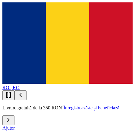
RO | RO
Livrare gratuită de la 350 RON!
Înregistrează-te și beneficiază
Ajutor