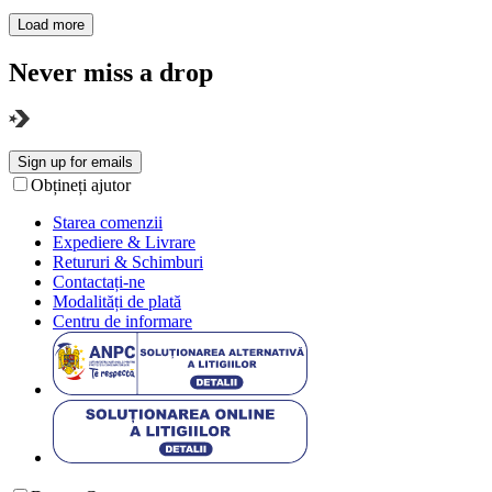
Load more
Never miss a drop
Sign up for emails
Obțineți ajutor
Starea comenzii
Expediere & Livrare
Retururi & Schimburi
Contactați-ne
Modalități de plată
Centru de informare