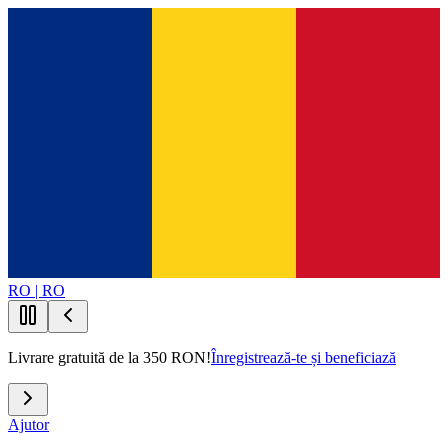
RO | RO
Livrare gratuită de la 350 RON!
Înregistrează-te și beneficiază
Ajutor