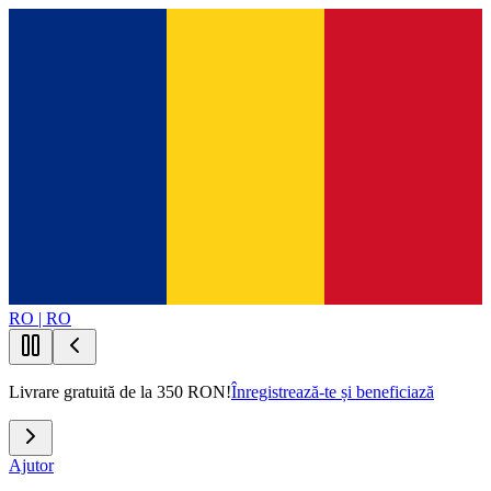
RO | RO
Livrare gratuită de la 350 RON!
Înregistrează-te și beneficiază
Ajutor