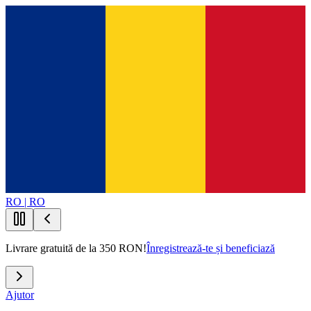
RO | RO
Livrare gratuită de la 350 RON!
Înregistrează-te și beneficiază
Ajutor