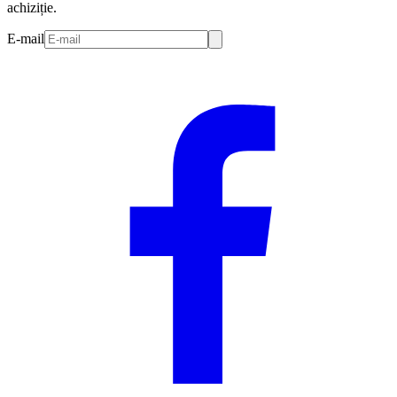
achiziție.
E-mail