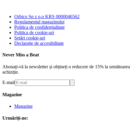
Orbico Sp z o.o KRS 0000046562
Regulamentul magazinului
Politica de confidențialitate
Politica de cookie-uri
Setări cookie-uri
Declarație de accesibilitate
Never Miss a Beat
Abonați-vă la newsletter și obțineți o reducere de 15% la următoarea
achiziție.
E-mail
Magazine
Magazine
Urmăriți-ne: