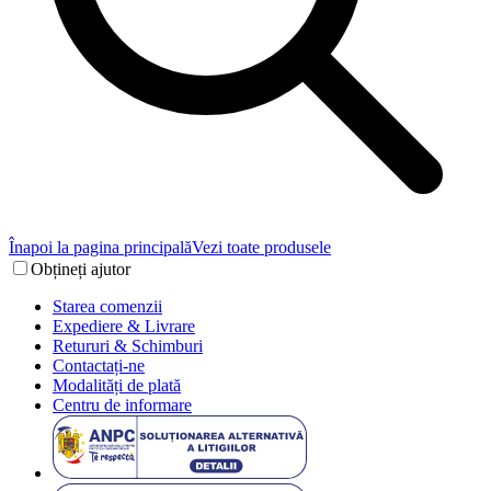
Înapoi la pagina principală
Vezi toate produsele
Obțineți ajutor
Starea comenzii
Expediere & Livrare
Retururi & Schimburi
Contactați-ne
Modalități de plată
Centru de informare