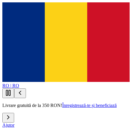
RO | RO
Livrare gratuită de la 350 RON!
Înregistrează-te și beneficiază
Ajutor