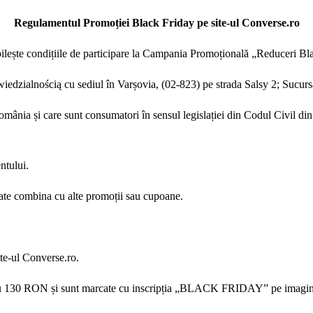
Regulamentul Promoției Black Friday pe site-ul Converse.ro
ilește condițiile de participare la Campania Promoțională „Reduceri Bl
iedzialnością cu sediul în Varșovia, (02-823) pe strada Salsy 2; Sucur
România și care sunt consumatori în sensul legislației din Codul Civil di
ntului.
oate combina cu alte promoții sau cupoane.
te-ul Converse.ro.
au 130 RON și sunt marcate cu inscripția „BLACK FRIDAY” pe imagin