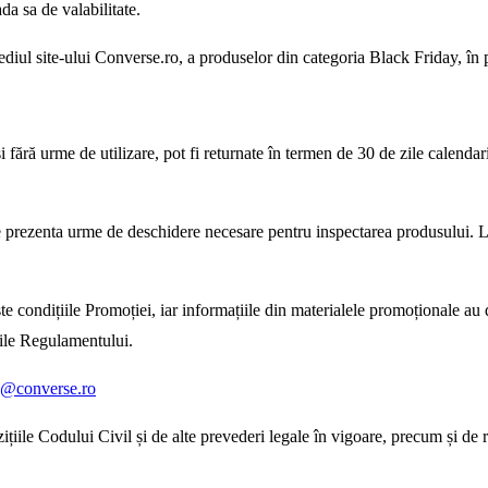
da sa de valabilitate.
rmediul site-ului Converse.ro, a produselor din categoria Black Friday, î
 fără urme de utilizare, pot fi returnate în termen de 30 de zile calendari
te prezenta urme de deschidere necesare pentru inspectarea produsului. La
e condițiile Promoției, iar informațiile din materialele promoționale au 
ile Regulamentului.
@converse.ro
iile Codului Civil și de alte prevederi legale în vigoare, precum și de