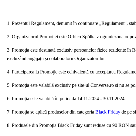
1. Prezentul Regulament, denumit în continuare „Regulament”, stab
2. Organizatorul Promoției este Orbico Spółka z ograniczoną odpow
3. Promoția este destinată exclusiv persoanelor fizice rezidente în 
excluzând angajații și colaboratorii Organizatorului.
4. Participarea la Promoție este echivalentă cu acceptarea Regulame
5. Promoția este valabilă exclusiv pe site-ul Converse.ro și nu se p
6. Promoția este valabilă în perioada 14.11.2024 - 30.11.2024.
7. Promoția se aplică produselor din categoria
Black Friday
de pe si
8. Produsele din Promoția Black Friday sunt reduse cu 90 RON s