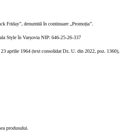
ack Friday”, denumită în continuare „Promoția”.
sala Style în Varșovia NIP: 646-25-26-337
n 23 aprilie 1964 (text consolidat Dz. U. din 2022, poz. 1360),
ea produsului.