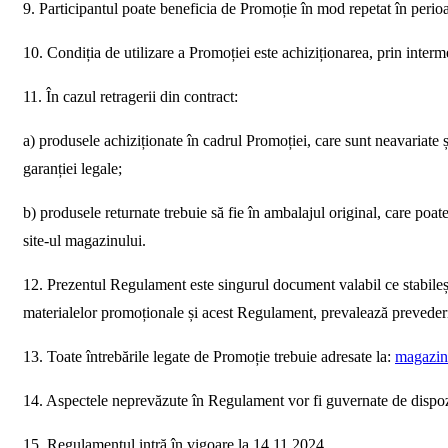
9. Participantul poate beneficia de Promoție în mod repetat în perioa
10. Condiția de utilizare a Promoției este achiziționarea, prin inte
11. În cazul retragerii din contract:
a) produsele achiziționate în cadrul Promoției, care sunt neavariate și
garanției legale;
b) produsele returnate trebuie să fie în ambalajul original, care poa
site-ul magazinului.
12. Prezentul Regulament este singurul document valabil ce stabileșt
materialelor promoționale și acest Regulament, prevalează preveder
13. Toate întrebările legate de Promoție trebuie adresate la:
magazin
14. Aspectele neprevăzute în Regulament vor fi guvernate de dispoziț
15. Regulamentul intră în vigoare la 14.11.2024.