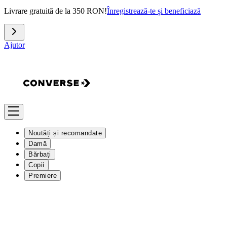
Livrare gratuită de la 350 RON!
Înregistrează-te și beneficiază
Ajutor
Noutăți și recomandate
Damă
Bărbați
Copii
Premiere