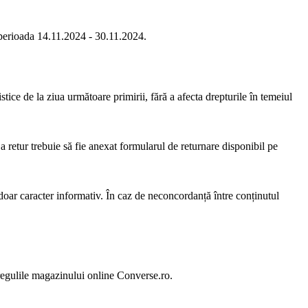
n perioada 14.11.2024 - 30.11.2024.
stice de la ziua următoare primirii, fără a afecta drepturile în temeiul
 retur trebuie să fie anexat formularul de returnare disponibil pe
doar caracter informativ. În caz de neconcordanță între conținutul
 regulile magazinului online Converse.ro.