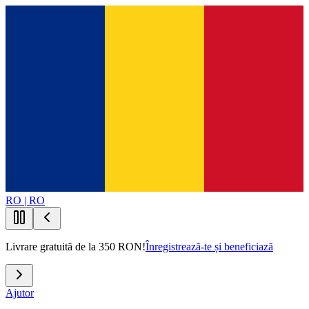
RO | RO
Livrare gratuită de la 350 RON!
Înregistrează-te și beneficiază
Ajutor