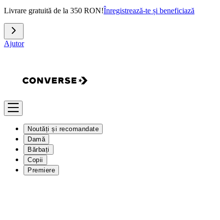
Livrare gratuită de la 350 RON!
Înregistrează-te și beneficiază
Ajutor
Noutăți și recomandate
Damă
Bărbați
Copii
Premiere