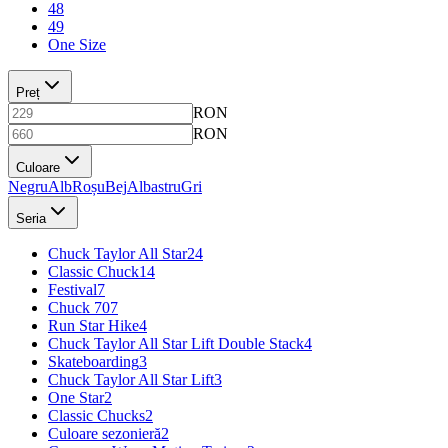
48
49
One Size
Preț
RON
RON
Culoare
Negru
Alb
Roșu
Bej
Albastru
Gri
Seria
Chuck Taylor All Star
24
Classic Chuck
14
Festival
7
Chuck 70
7
Run Star Hike
4
Chuck Taylor All Star Lift Double Stack
4
Skateboarding
3
Chuck Taylor All Star Lift
3
One Star
2
Classic Chucks
2
Culoare sezonieră
2