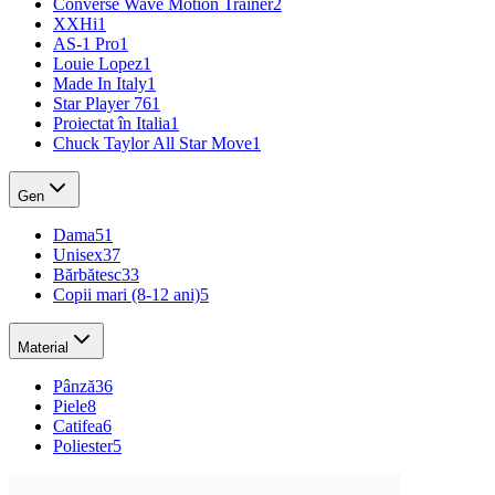
Converse Wave Motion Trainer
2
XXHi
1
AS-1 Pro
1
Louie Lopez
1
Made In Italy
1
Star Player 76
1
Proiectat în Italia
1
Chuck Taylor All Star Move
1
Gen
Dama
51
Unisex
37
Bărbătesc
33
Copii mari (8-12 ani)
5
Material
Pânză
36
Piele
8
Catifea
6
Poliester
5