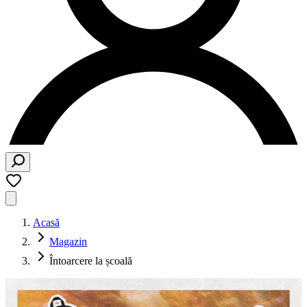
Acasă
Magazin
Întoarcere la școală