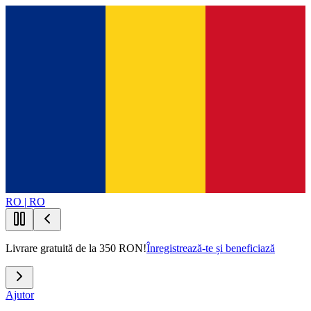
RO | RO
Livrare gratuită de la 350 RON!
Înregistrează-te și beneficiază
Ajutor