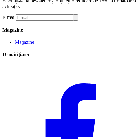
Abonați-vă la newsletter și obțineți o reducere de 15% la următoarea
achiziție.
E-mail
Magazine
Magazine
Urmăriți-ne: