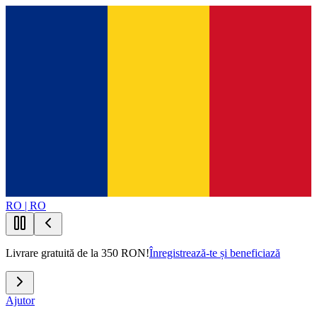
RO | RO
Livrare gratuită de la 350 RON!
Înregistrează-te și beneficiază
Ajutor