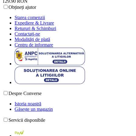
129.90 RON
Obțineți ajutor
Starea comenzii
Expediere & Livrare
Retururi & Schimburi
Contactați-ne
Modalități de plată
Centru de informare
Despre Converse
Istoria noastră
Găsește un magazin
Servicii disponibile