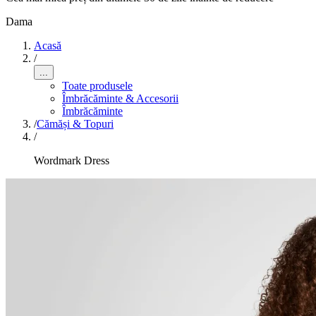
Dama
Acasă
/
...
Toate produsele
Îmbrăcăminte & Accesorii
Îmbrăcăminte
/
Cămăși & Topuri
/
Wordmark Dress