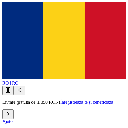
RO | RO
Livrare gratuită de la 350 RON!
Înregistrează-te și beneficiază
Ajutor