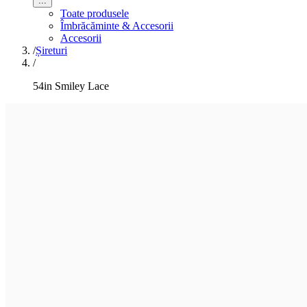
...
Toate produsele
Îmbrăcăminte & Accesorii
Accesorii
/
Șireturi
/
54in Smiley Lace