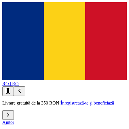
RO | RO
Livrare gratuită de la 350 RON!
Înregistrează-te și beneficiază
Ajutor