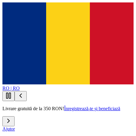
RO | RO
Livrare gratuită de la 350 RON!
Înregistrează-te și beneficiază
Ajutor