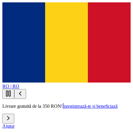
RO | RO
Livrare gratuită de la 350 RON!
Înregistrează-te și beneficiază
Ajutor