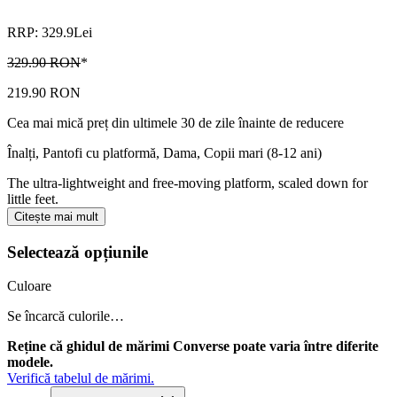
RRP: 329.9Lei
329.90 RON
*
219.90 RON
Cea mai mică preț din ultimele 30 de zile înainte de reducere
Înalți, Pantofi cu platformă
,
Dama, Copii mari (8-12 ani)
The ultra-lightweight and free-moving platform, scaled down for
little feet.
Citește mai mult
Selectează opțiunile
Culoare
Se încarcă culorile…
Reține că ghidul de mărimi Converse poate varia între diferite
modele.
Verifică tabelul de mărimi.