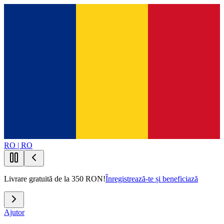
RO | RO
Livrare gratuită de la 350 RON!
Înregistrează-te și beneficiază
Ajutor