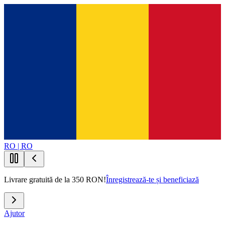
RO | RO
Livrare gratuită de la 350 RON!
Înregistrează-te și beneficiază
Ajutor