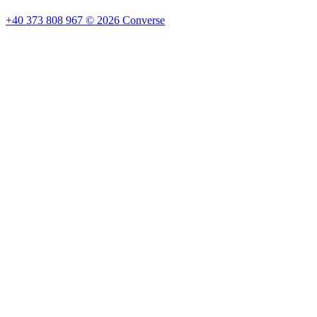
+40 373 808 967
©
2026
Converse