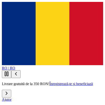
RO | RO
Livrare gratuită de la 350 RON!
Înregistrează-te și beneficiază
Ajutor