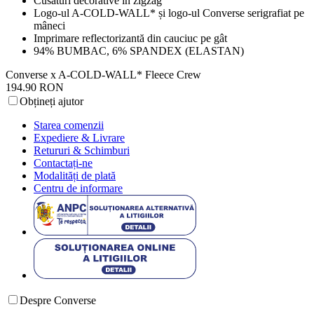
Cusături decorative în zigzag
Logo-ul A-COLD-WALL* și logo-ul Converse serigrafiat pe
mâneci
Imprimare reflectorizantă din cauciuc pe gât
94% BUMBAC, 6% SPANDEX (ELASTAN)
Converse x A-COLD-WALL* Fleece Crew
194.90 RON
Obțineți ajutor
Starea comenzii
Expediere & Livrare
Retururi & Schimburi
Contactați-ne
Modalități de plată
Centru de informare
Despre Converse