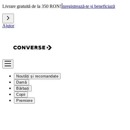
Livrare gratuită de la 350 RON!
Înregistrează-te și beneficiază
Ajutor
Noutăți și recomandate
Damă
Bărbați
Copii
Premiere