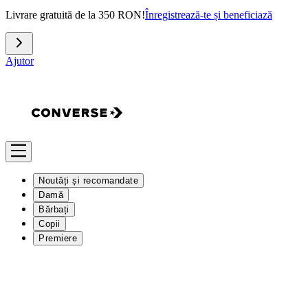
Livrare gratuită de la 350 RON!
Înregistrează-te și beneficiază
Ajutor
Noutăți și recomandate
Damă
Bărbați
Copii
Premiere