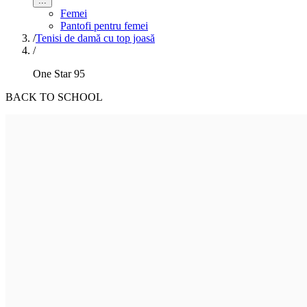
...
Femei
Pantofi pentru femei
/
Tenisi de damă cu top joasă
/
One Star 95
BACK TO SCHOOL