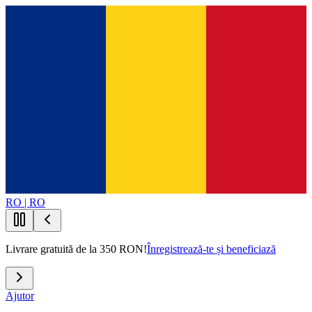
RO | RO
Livrare gratuită de la 350 RON!
Înregistrează-te și beneficiază
Ajutor