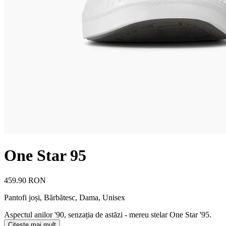
One Star 95
459.90 RON
Pantofi joși
,
Bărbătesc, Dama, Unisex
Aspectul anilor '90, senzația de astăzi - mereu stelar One Star '95.
Citește mai mult