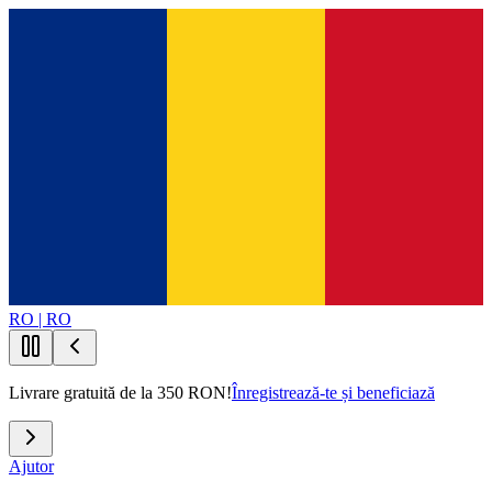
RO | RO
Livrare gratuită de la 350 RON!
Înregistrează-te și beneficiază
Ajutor