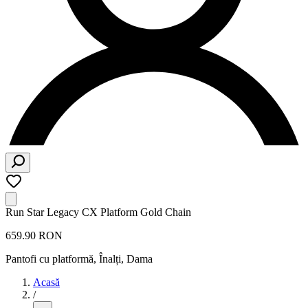
Run Star Legacy CX Platform Gold Chain
659.90 RON
Pantofi cu platformă, Înalți
,
Dama
Acasă
/