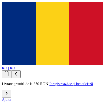
RO | RO
Livrare gratuită de la 350 RON!
Înregistrează-te și beneficiază
Ajutor