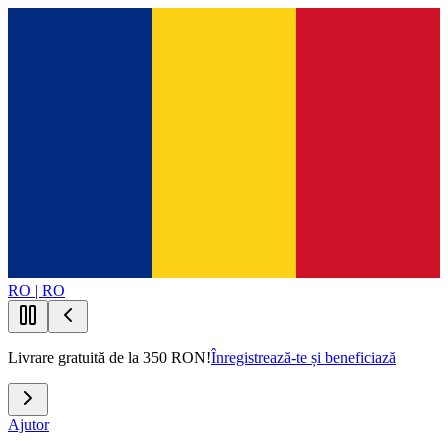
RO | RO
Livrare gratuită de la 350 RON!
Înregistrează-te și beneficiază
Ajutor